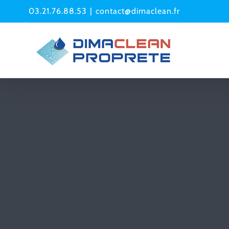
03.21.76.88.53
|
contact@dimaclean.fr