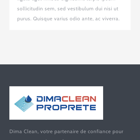
sollicitudin sem, sed vestibulum dui nisi ut
purus. Quisque varius odio ante, ac viverra.
Dima Clean, votre partenaire de confiance pour