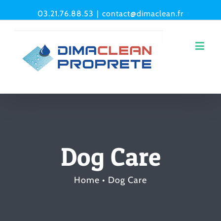
03.21.76.88.53
|
contact@dimaclean.fr
Dog Care
Home
•
Dog Care